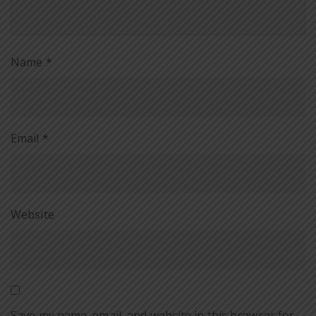
Name
*
Email
*
Website
Save my name, email, and website in this browser for