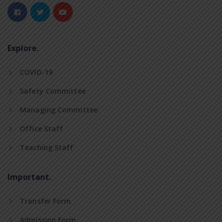
Explore.
COVID-19
Safety Committee
Managing Committee
Office Staff
Teaching Staff
Important.
Transfer Form
Admission Form