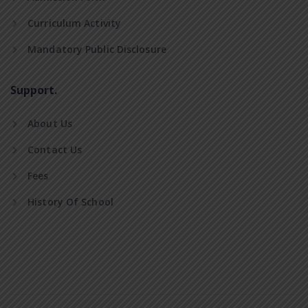
Curriculum Activity
Mandatory Public Disclosure
Support.
About Us
Contact Us
Fees
History Of School