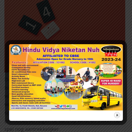
Daarnaast zijn er verschillende promoties en
bonussen beschikbaar voor spelers die Pirots 4 Slot
willen uitproberen. Online casino’s bieden vaak
welkomstbonussen en gratis spins aan, wat nieuwe
spelers aanmoedigt om het spel te verkennen. Deze
promoties verhogen de kans op winst en maken het
spel nog aantrekkelijker.