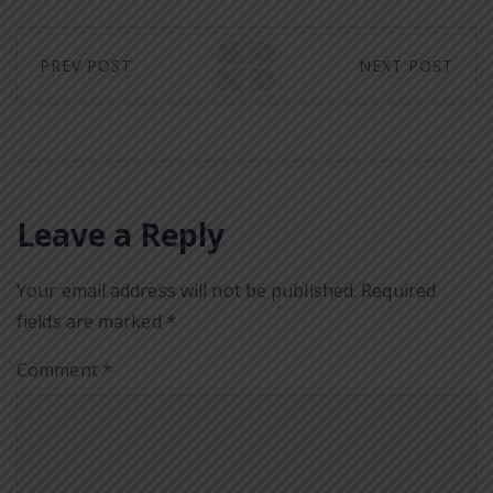
PREV POST
NEXT POST
Leave a Reply
Your email address will not be published.
Required
fields are marked
*
Comment
*