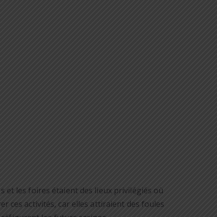
et les foires étaient des lieux privilégiés où
 ces activités, car elles attiraient des foules