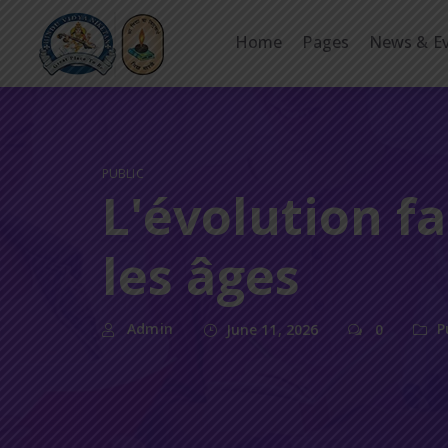
Home
Pages
News & E
PUBLIC
L'évolution f
les âges
Admin
P
June 11, 2026
0