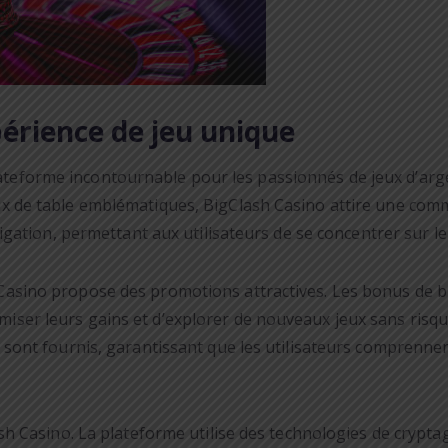
périence de jeu unique
eforme incontournable pour les passionnés de jeux d’argent
ux de table emblématiques, BigClash Casino attire une commu
vigation, permettant aux utilisateurs de se concentrer sur le 
Casino propose des promotions attractives. Les bonus de bie
ser leurs gains et d’explorer de nouveaux jeux sans risque
s sont fournis, garantissant que les utilisateurs comprenne
lash Casino. La plateforme utilise des technologies de cryp