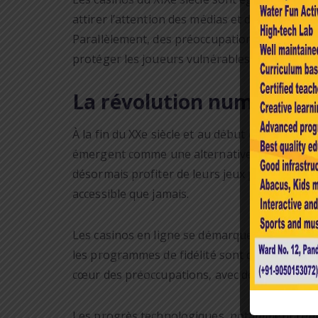
attirer l’attention des médias et des visiteurs
Parallèlement, des préoccupations émergent c
protéger les joueurs vulnérables.
La révolution numérique e
À la fin du XXe siècle et au début du XXIe siè
émergent comme une alternative pratique aux 
désormais profiter de leurs jeux préférés, tel
accessible que jamais.
Les casinos en ligne se démarquent également 
les programmes de fidélité sont désormais mon
cœur des préoccupations, avec des interfaces c
Les progrès technologiques, notamment l’utilisa