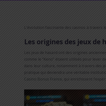
L'évolution fascinante des casinos à travers l
Les origines des jeux de 
Les jeux de hasard ont des origines anciennes
comme le “Keno” étaient utilisés pour lever d
dans leur culture, notamment à travers des je
pratique qui deviendra une véritable institut
Casino Bonus France
, qui enrichissent l’expér