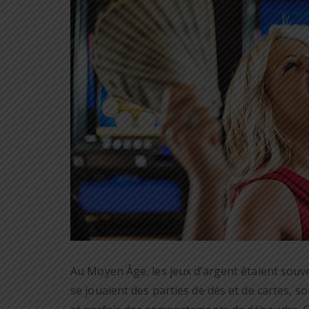
Au Moyen Âge, les jeux d’argent étaient souvent
se jouaient des parties de dés et de cartes, so