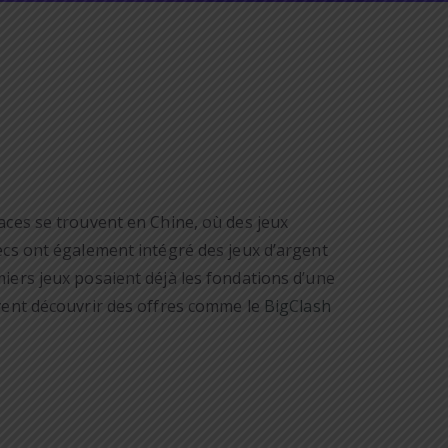
aces se trouvent en Chine, où des jeux
ecs ont également intégré des jeux d’argent
iers jeux posaient déjà les fondations d’une
uvent découvrir des offres comme le
BigClash