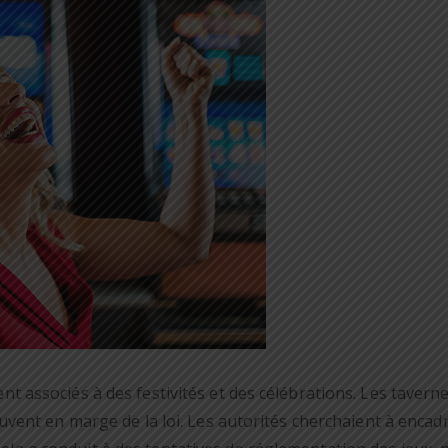
 associés à des festivités et des célébrations. Les tavernes 
uvent en marge de la loi. Les autorités cherchaient à encadrer