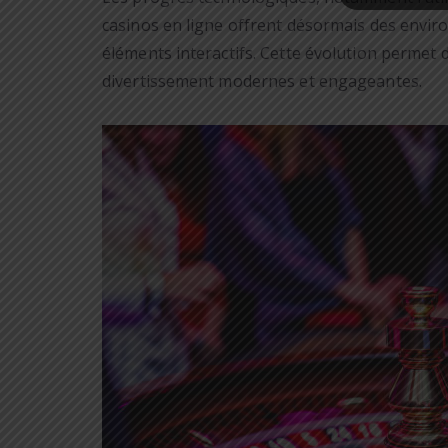
casinos en ligne offrent désormais des envir
éléments interactifs. Cette évolution permet 
divertissement modernes et engageantes.