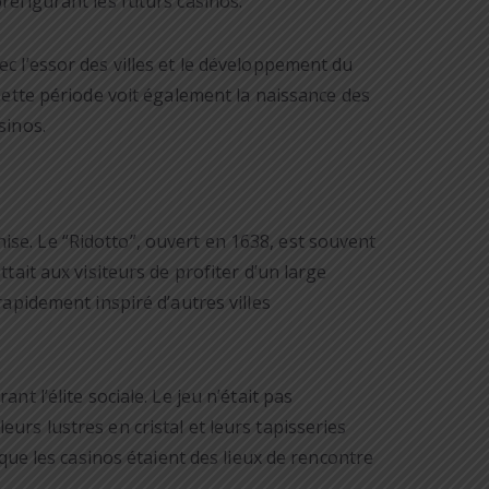
réfigurant les futurs casinos.
c l’essor des villes et le développement du
Cette période voit également la naissance des
sinos.
se. Le “Ridotto”, ouvert en 1638, est souvent
ait aux visiteurs de profiter d’un large
apidement inspiré d’autres villes
t l’élite sociale. Le jeu n’était pas
rs lustres en cristal et leurs tapisseries
que les casinos étaient des lieux de rencontre