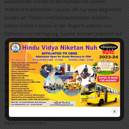
wesentlicher Vorteil ist die Auswahl an Spielen.
Während traditionelle Casinos oft nur eine begrenzte
Anzahl an Tischen und Spielautomaten anbieten,
haben Online-Casinos in der Regel Hunderte von
Optionen zur Verfügung. Spieler können jederzeit auf
ihre bevorzugten Spiele zugreifen, ohne das Haus
verlassen zu müssen.
Ein weiterer Aspekt ist die Möglichkeit, von zu Hause
aus zu spielen. Dies ermöglicht es den Spielern, in
einer komfortablen Umgebung zu spielen und sich auf
das Spiel zu konzentrieren, ohne Ablenkungen durch
andere Gäste oder das Casino-Umfeld. Zudem bieten
viele Online-Casinos attraktive Willkommensboni und
Promotionen, die das Spielerlebnis zusätzlich
bereichern können.