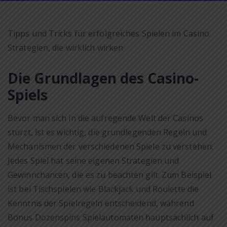
Tipps und Tricks für erfolgreiches Spielen im Casino
Strategien, die wirklich wirken
Die Grundlagen des Casino-
Spiels
Bevor man sich in die aufregende Welt der Casinos
stürzt, ist es wichtig, die grundlegenden Regeln und
Mechanismen der verschiedenen Spiele zu verstehen.
Jedes Spiel hat seine eigenen Strategien und
Gewinnchancen, die es zu beachten gilt. Zum Beispiel
ist bei Tischspielen wie Blackjack und Roulette die
Kenntnis der Spielregeln entscheidend, während
Bonus Dozenspins
Spielautomaten hauptsächlich auf