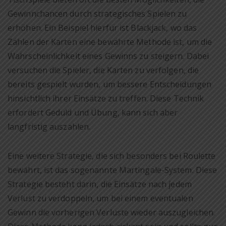
Gewinnchancen durch strategisches Spielen zu
erhöhen. Ein Beispiel hierfür ist Blackjack, wo das
Zählen der Karten eine bewährte Methode ist, um die
Wahrscheinlichkeit eines Gewinns zu steigern. Dabei
versuchen die Spieler, die Karten zu verfolgen, die
bereits gespielt wurden, um bessere Entscheidungen
hinsichtlich ihrer Einsätze zu treffen. Diese Technik
erfordert Geduld und Übung, kann sich aber
langfristig auszahlen.
Eine weitere Strategie, die sich besonders bei Roulette
bewährt, ist das sogenannte Martingale-System. Diese
Strategie besteht darin, die Einsätze nach jedem
Verlust zu verdoppeln, um bei einem eventualen
Gewinn die vorherigen Verluste wieder auszugleichen.