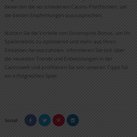
bewerten die verschiedenen Casino-Plattformen, um
die besten Empfehlungen auszusprechen.
Nutzen Sie die Vorteile von Dozenspins Bonus, um Ihr
Spielerlebnis zu optimieren und mehr aus Ihren
Einsätzen herauszuholen. Informieren Sie sich über
die neuesten Trends und Entwicklungen in der
Casinowelt und profitieren Sie von unseren Tipps für
ein erfolgreiches Spiel.
Social: