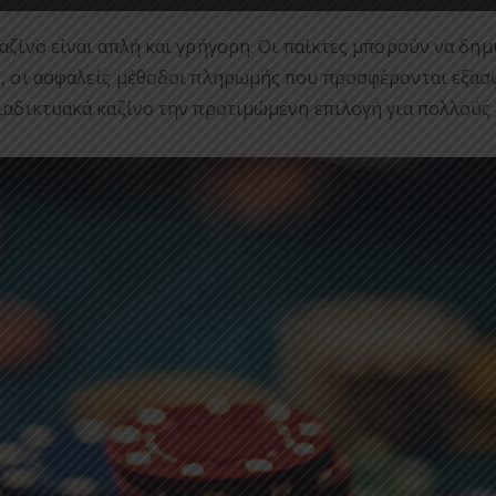
καζίνο είναι απλή και γρήγορη. Οι παίκτες μπορούν να δ
ν, οι ασφαλείς μέθοδοι πληρωμής που προσφέρονται εξασφ
διαδικτυακά καζίνο την προτιμώμενη επιλογή για πολλούς 