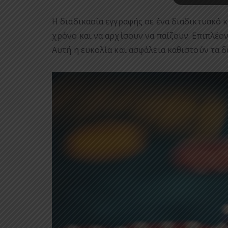
Η διαδικασία εγγραφής σε ένα διαδικτυακό 
χρόνο και να αρχίσουν να παίζουν. Επιπλέο
Αυτή η ευκολία και ασφάλεια καθιστούν τα 