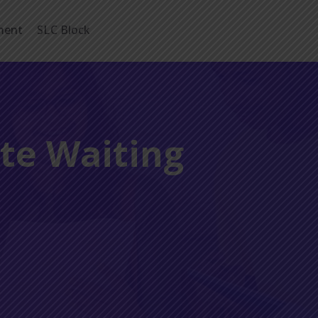
ment
SLC Block
ate Waiting