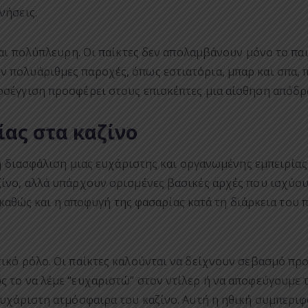
νήσεις.
ναι πολύπλευρη. Οι παίκτες δεν απολαμβάνουν μόνο το παιχ
 πολυάριθμες παροχές, όπως εστιατόρια, μπαρ και σπα, 
οσέγγιση προσφέρει στους επισκέπτες μια αίσθηση απόδρ
ίας στα καζίνο
τη διασφάλιση μιας ευχάριστης και οργανωμένης εμπειρίας 
ίνο, αλλά υπάρχουν ορισμένες βασικές αρχές που ισχύου
, καθώς και η αποφυγή της φασαρίας κατά τη διάρκεια του
ικό ρόλο. Οι παίκτες καλούνται να δείχνουν σεβασμό προ
 το να λέμε “ευχαριστώ” στον ντίλερ ή να αποφεύγουμε τ
ευχάριστη ατμόσφαιρα του καζίνο. Αυτή η ηθική συμπεριφ