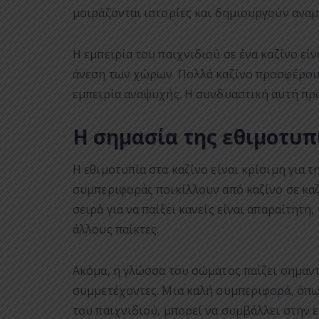
μοιράζονται ιστορίες και δημιουργούν αναμ
Η εμπειρία του παιχνιδιού σε ένα καζίνο εί
άνεση των χώρων. Πολλά καζίνο προσφέρουν
εμπειρία αναψυχής. Η συνδυαστική αυτή πρ
Η σημασία της εθιμοτυπ
Η εθιμοτυπία στα καζίνο είναι κρίσιμη για 
συμπεριφοράς ποικίλλουν από καζίνο σε καζ
σειρά για να παίξει κανείς είναι απαραίτητη
άλλους παίκτες.
Ακόμα, η γλώσσα του σώματος παίζει σημαντ
συμμετέχοντες. Μια καλή συμπεριφορά, όπως
του παιχνιδιού, μπορεί να συμβάλλει στην 