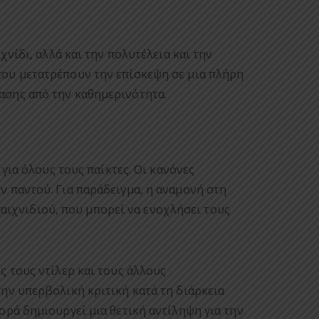
νίδι, αλλά και την πολυτέλεια και την
που μετατρέπουν την επίσκεψη σε μια πλήρη
ασης από την καθημερινότητα.
για όλους τους παίκτες. Οι κανόνες
ν παντού. Για παράδειγμα, η αναμονή στη
 παιχνιδιού, που μπορεί να ενοχλήσει τους
ς τους ντίλερ και τους άλλους
ην υπερβολική κριτική κατά τη διάρκεια
ορά δημιουργεί μια θετική αντίληψη για την