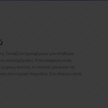
ύ
ίνη. Τα καζίνο προσφέρουν μια πληθώρα
ους κουλοχέρηδες. Η ατμόσφαιρα είναι
 χώρους αυτούς, οι παίκτες μπορούν να
η στα τυχερά παιχνίδια. Στο πλαίσιο αυτό,