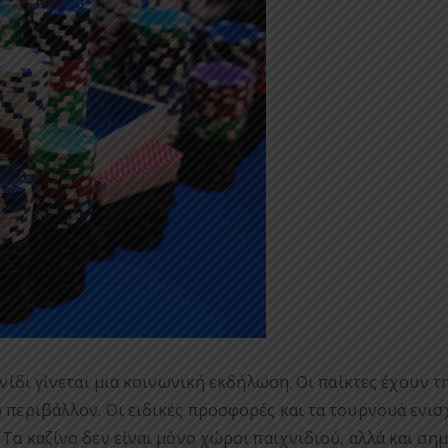
ιχνίδι γίνεται μια κοινωνική εκδήλωση. Οι παίκτες έχουν 
ό περιβάλλον. Οι ειδικές προσφορές και τα τουρνουά ενισ
 Τα καζίνο δεν είναι μόνο χώροι παιχνιδιού, αλλά και σ