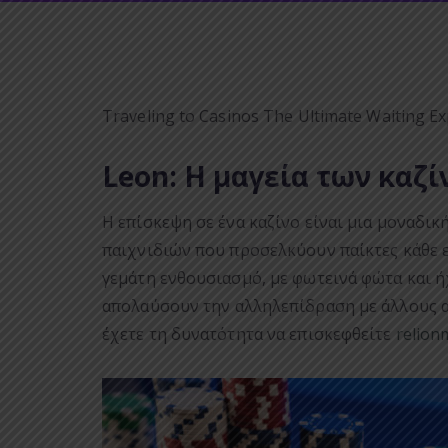
Traveling to Casinos The Ultimate Waiting E
Leon: Η μαγεία των καζί
Η επίσκεψη σε ένα καζίνο είναι μια μοναδι
παιχνιδιών που προσελκύουν παίκτες κάθε ε
γεμάτη ενθουσιασμό, με φωτεινά φώτα και ή
απολαύσουν την αλληλεπίδραση με άλλους αν
έχετε τη δυνατότητα να επισκεφθείτε
relion